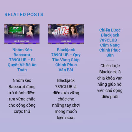
RELATED POSTS
Chiến Lược
Blackjack
789CLUB –
Cẩm Nang
Nhóm Kéo
Blackjack
Chinh Phục
Baccarat
789CLUB – Quy
Bàn
789CLUB – Bí
Tắc Vàng Giúp
Quyết Về Bờ An
Chinh Phục
Chiến lược
Toàn
Ván Bài
Blackjack là
chìa khóa vạn
Nhóm kéo
Blackjack
năng giúp hội
Baccarat đang
789CLUB là
viên chủ động
trở thành điểm
điểm tựa vững
điều phối
tựa vững chắc
chắc cho
cho cộng đồng
những tay chơi
cược thủ
mong muốn
kiểm soát