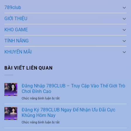
789club
GIỚI THIỆU
KHO GAME
TÍNH NĂNG
KHUYẾN MÃI
BÀI VIẾT LIÊN QUAN
Đăng Nhập 789CLUB – Truy Cập Vào Thế Giới Trò
Chơi Đỉnh Cao
Chức năng bình luận bị tắt
ở
Đăng
Nhập
Đăng Ký 789CLUB Ngay Để Nhận Ưu Đãi Cực
789CLUB
Khủng Hôm Nay
–
Chức năng bình luận bị tắt
ở
Truy
Đăng
Cập