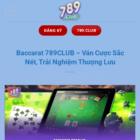
Bỏ
qua
nội
dung
ĐĂNG KÝ
789.CLUB
Baccarat 789CLUB – Ván Cược Sắc
Nét, Trải Nghiệm Thượng Lưu