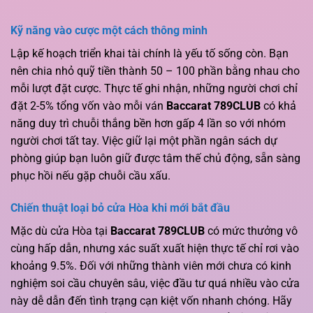
Kỹ năng vào cược một cách thông minh
Lập kế hoạch triển khai tài chính là yếu tố sống còn. Bạn
nên chia nhỏ quỹ tiền thành 50 – 100 phần bằng nhau cho
mỗi lượt đặt cược. Thực tế ghi nhận, những người chơi chỉ
đặt 2-5% tổng vốn vào mỗi ván
Baccarat 789CLUB
có khả
năng duy trì chuỗi thắng bền hơn gấp 4 lần so với nhóm
người chơi tất tay. Việc giữ lại một phần ngân sách dự
phòng giúp bạn luôn giữ được tâm thế chủ động, sẵn sàng
phục hồi nếu gặp chuỗi cầu xấu.
Chiến thuật loại bỏ cửa Hòa khi mới bắt đầu
Mặc dù cửa Hòa tại
Baccarat 789CLUB
có mức thưởng vô
cùng hấp dẫn, nhưng xác suất xuất hiện thực tế chỉ rơi vào
khoảng 9.5%. Đối với những thành viên mới chưa có kinh
nghiệm soi cầu chuyên sâu, việc đầu tư quá nhiều vào cửa
này dễ dẫn đến tình trạng cạn kiệt vốn nhanh chóng. Hãy