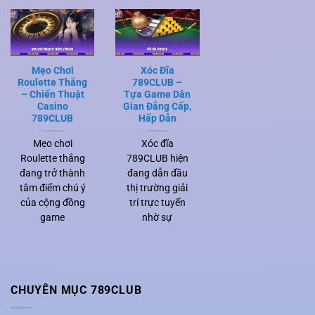
Mẹo Chơi
Xóc Đĩa
Roulette Thắng
789CLUB –
– Chiến Thuật
Tựa Game Dân
Casino
Gian Đẳng Cấp,
789CLUB
Hấp Dẫn
Mẹo chơi
Xóc đĩa
Roulette thắng
789CLUB hiện
đang trở thành
đang dẫn đầu
tâm điểm chú ý
thị trường giải
của cộng đồng
trí trực tuyến
game
nhờ sự
CHUYÊN MỤC 789CLUB