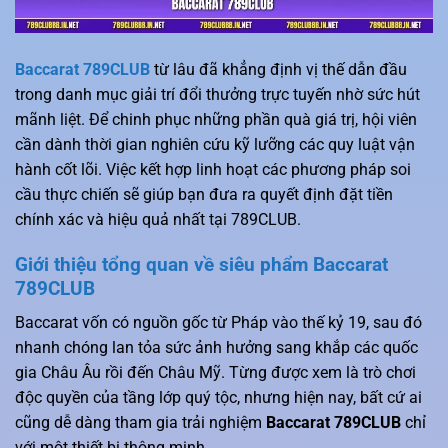
Baccarat 789CLUB
từ lâu đã khẳng định vị thế dẫn đầu
trong danh mục giải trí đổi thưởng trực tuyến nhờ sức hút
mãnh liệt. Để chinh phục những phần quà giá trị, hội viên
cần dành thời gian nghiên cứu kỹ lưỡng các quy luật vận
hành cốt lõi. Việc kết hợp linh hoạt các phương pháp soi
cầu thực chiến sẽ giúp bạn đưa ra quyết định đặt tiền
chính xác và hiệu quả nhất tại 789CLUB.
Giới thiệu tổng quan về siêu phẩm Baccarat
789CLUB
Baccarat vốn có nguồn gốc từ Pháp vào thế kỷ 19, sau đó
nhanh chóng lan tỏa sức ảnh hưởng sang khắp các quốc
gia Châu Âu rồi đến Châu Mỹ. Từng được xem là trò chơi
độc quyền của tầng lớp quý tộc, nhưng hiện nay, bất cứ ai
cũng dễ dàng tham gia trải nghiệm
Baccarat 789CLUB
chỉ
với một thiết bị thông minh.