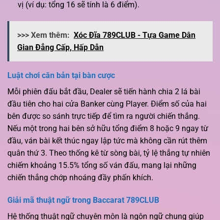
vị (ví dụ: tổng 16 sẽ tính là 6 điểm).
>>> Xem thêm:
Xóc Đĩa 789CLUB - Tựa Game Dân
Gian Đẳng Cấp, Hấp Dẫn
Luật chơi căn bản tại bàn cược
Mỗi phiên đấu bắt đầu, Dealer sẽ tiến hành chia 2 lá bài
đầu tiên cho hai cửa Banker cùng Player. Điểm số của hai
bên được so sánh trực tiếp để tìm ra người chiến thắng.
Nếu một trong hai bên sở hữu tổng điểm 8 hoặc 9 ngay từ
đầu, ván bài kết thúc ngay lập tức mà không cần rút thêm
quân thứ 3. Theo thống kê từ sòng bài, tỷ lệ thắng tự nhiên
chiếm khoảng 15.5% tổng số ván đấu, mang lại những
chiến thắng chớp nhoáng đầy phấn khích.
Giải mã thuật ngữ trong Baccarat 789CLUB
Hệ thống thuật ngữ chuyên môn là ngôn ngữ chung giúp