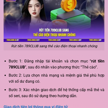
Rút tiền 789CLUB sang thẻ cào điện thoại nhanh chóng
Bước 1: Đăng nhập tài khoản và chọn mục “
rút tiền
789CLUB
”, sau đó nhấn vào phương thức “Thẻ cào”.
Bước 2: Lựa chọn nhà mạng và mệnh giá thẻ phù hợp
với số dư đang có.
Bước 3: Xác nhận giao dịch để hệ thống cấp mã thẻ và
số seri, sau đó sử dụng theo hướng dẫn.
Giao dịch tiện lợi thông qua ví điện tử