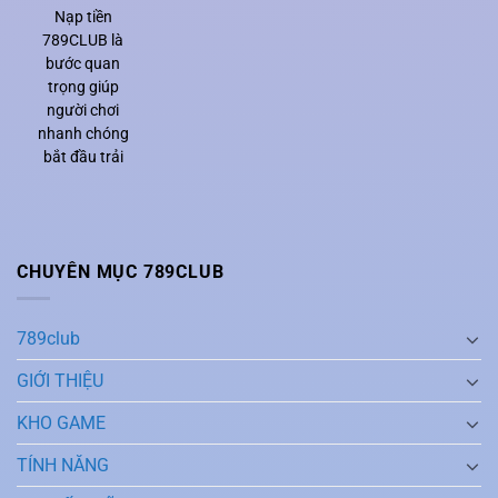
Nạp tiền
789CLUB là
bước quan
trọng giúp
người chơi
nhanh chóng
bắt đầu trải
CHUYÊN MỤC 789CLUB
789club
GIỚI THIỆU
KHO GAME
TÍNH NĂNG