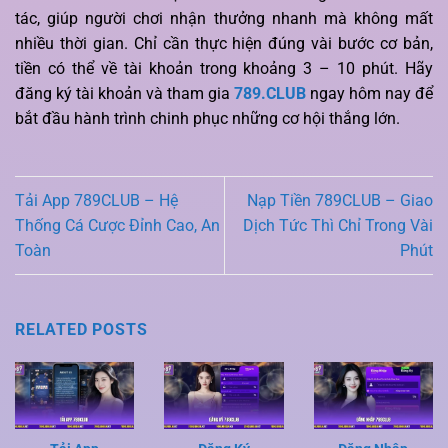
tác, giúp người chơi nhận thưởng nhanh mà không mất
nhiều thời gian. Chỉ cần thực hiện đúng vài bước cơ bản,
tiền có thể về tài khoản trong khoảng 3 – 10 phút. Hãy
đăng ký tài khoản và tham gia
789.CLUB
ngay hôm nay để
bắt đầu hành trình chinh phục những cơ hội thắng lớn.
Tải App 789CLUB – Hệ
Nạp Tiền 789CLUB – Giao
Thống Cá Cược Đỉnh Cao, An
Dịch Tức Thì Chỉ Trong Vài
Toàn
Phút
RELATED POSTS