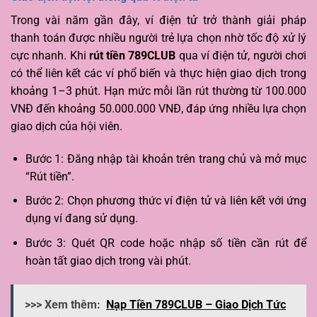
Trong vài năm gần đây, ví điện tử trở thành giải pháp
thanh toán được nhiều người trẻ lựa chọn nhờ tốc độ xử lý
cực nhanh. Khi
rút tiền 789CLUB
qua ví điện tử, người chơi
có thể liên kết các ví phổ biến và thực hiện giao dịch trong
khoảng 1–3 phút. Hạn mức mỗi lần rút thường từ 100.000
VNĐ đến khoảng 50.000.000 VNĐ, đáp ứng nhiều lựa chọn
giao dịch của hội viên.
Bước 1: Đăng nhập tài khoản trên trang chủ và mở mục
“Rút tiền”.
Bước 2: Chọn phương thức ví điện tử và liên kết với ứng
dụng ví đang sử dụng.
Bước 3: Quét QR code hoặc nhập số tiền cần rút để
hoàn tất giao dịch trong vài phút.
>>> Xem thêm:
Nạp Tiền 789CLUB – Giao Dịch Tức