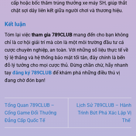
cấp hoặc bốc thăm trúng thưởng xe máy SH, giúp thắt
chặt sợi dây liên kết giữa người chơi và thương hiệu.
Kết luận
Tóm lại việc
tham gia 789CLUB
mang đến cho bạn không
chỉ là cơ hội giải trí mà còn là một môi trường đầu tư cá
cược chuyên nghiệp, an toàn. Với những số liệu thực tế về
tỷ lệ thắng và hệ thống bảo mật tối tân, đây chính là bến
đỗ lý tưởng cho mọi cược thủ. Đừng chần chừ, hãy nhanh
tay
đăng ký 789CLUB
để khám phá những điều thú vị
đang chờ đón bạn!
Tổng Quan 789CLUB –
Lịch Sử 789CLUB – Hành
Cổng Game Đổi Thưởng
Trình Bứt Phá Xác Lập Vị
Đẳng Cấp Quốc Tế
Thế