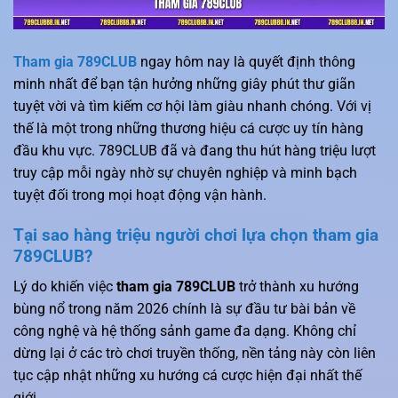
Tham gia 789CLUB
ngay hôm nay là quyết định thông
minh nhất để bạn tận hưởng những giây phút thư giãn
tuyệt vời và tìm kiếm cơ hội làm giàu nhanh chóng. Với vị
thế là một trong những thương hiệu cá cược uy tín hàng
đầu khu vực. 789CLUB đã và đang thu hút hàng triệu lượt
truy cập mỗi ngày nhờ sự chuyên nghiệp và minh bạch
tuyệt đối trong mọi hoạt động vận hành.
Tại sao hàng triệu người chơi lựa chọn tham gia
789CLUB?
Lý do khiến việc
tham gia 789CLUB
trở thành xu hướng
bùng nổ trong năm 2026 chính là sự đầu tư bài bản về
công nghệ và hệ thống sảnh game đa dạng. Không chỉ
dừng lại ở các trò chơi truyền thống, nền tảng này còn liên
tục cập nhật những xu hướng cá cược hiện đại nhất thế
giới.