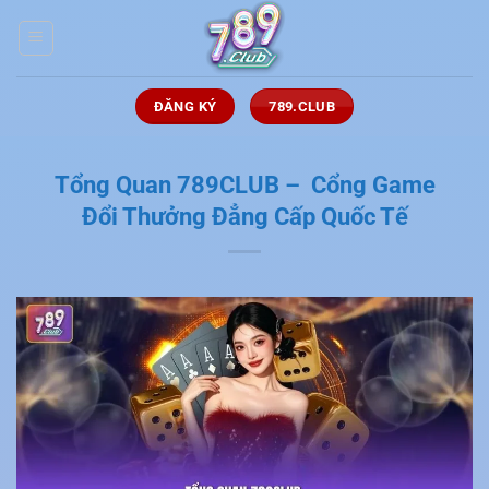
Bỏ
qua
nội
dung
ĐĂNG KÝ
789.CLUB
Tổng Quan 789CLUB – Cổng Game
Đổi Thưởng Đẳng Cấp Quốc Tế