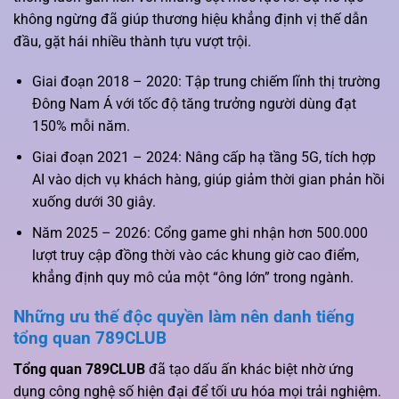
không ngừng đã giúp thương hiệu khẳng định vị thế dẫn
đầu, gặt hái nhiều thành tựu vượt trội.
Giai đoạn 2018 – 2020: Tập trung chiếm lĩnh thị trường
Đông Nam Á với tốc độ tăng trưởng người dùng đạt
150% mỗi năm.
Giai đoạn 2021 – 2024: Nâng cấp hạ tầng 5G, tích hợp
AI vào dịch vụ khách hàng, giúp giảm thời gian phản hồi
xuống dưới 30 giây.
Năm 2025 – 2026: Cổng game ghi nhận hơn 500.000
lượt truy cập đồng thời vào các khung giờ cao điểm,
khẳng định quy mô của một “ông lớn” trong ngành.
Những ưu thế độc quyền làm nên danh tiếng
tổng quan 789CLUB
Tổng quan 789CLUB
đã tạo dấu ấn khác biệt nhờ ứng
dụng công nghệ số hiện đại để tối ưu hóa mọi trải nghiệm.