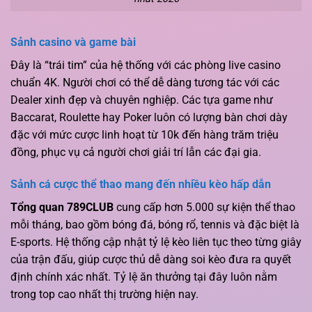
Sảnh casino và game bài
Đây là “trái tim” của hệ thống với các phòng live casino
chuẩn 4K. Người chơi có thể dễ dàng tương tác với các
Dealer xinh đẹp và chuyên nghiệp. Các tựa game như
Baccarat, Roulette hay Poker luôn có lượng bàn chơi dày
đặc với mức cược linh hoạt từ 10k đến hàng trăm triệu
đồng, phục vụ cả người chơi giải trí lẫn các đại gia.
Sảnh cá cược thể thao mang đến nhiều kèo hấp dẫn
Tổng quan 789CLUB
cung cấp hơn 5.000 sự kiện thể thao
mỗi tháng, bao gồm bóng đá, bóng rổ, tennis và đặc biệt là
E-sports. Hệ thống cập nhật tỷ lệ kèo liên tục theo từng giây
của trận đấu, giúp cược thủ dễ dàng soi kèo đưa ra quyết
định chính xác nhất. Tỷ lệ ăn thưởng tại đây luôn nằm
trong top cao nhất thị trường hiện nay.