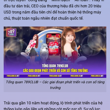
đầu tư dàn trải, CEO của thương hiệu đã chi hơn 20 triệu
USD trong năm đầu tiên chỉ để hoàn thiện hệ thống máy
chủ, thuật toán ngẫu nhiên đạt chuẩn quốc tế.
Tổng quan 789CLUB – Các giai đoạn phát triển và con số tăng
trưởng
Trải qua gần 10 năm hoạt động, lộ trình phát triển của hệ
thống luôn gắn liền với những cột mốc rực rỡ. Sự nỗ lực