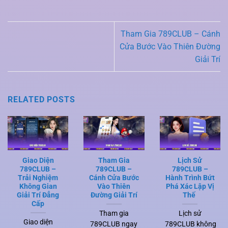
Tham Gia 789CLUB – Cánh
Cửa Bước Vào Thiên Đường
Giải Trí
RELATED POSTS
Giao Diện
Tham Gia
Lịch Sử
789CLUB –
789CLUB –
789CLUB –
Trải Nghiệm
Cánh Cửa Bước
Hành Trình Bứt
Không Gian
Vào Thiên
Phá Xác Lập Vị
Giải Trí Đẳng
Đường Giải Trí
Thế
Cấp
Tham gia
Lịch sử
Giao diện
789CLUB ngay
789CLUB không