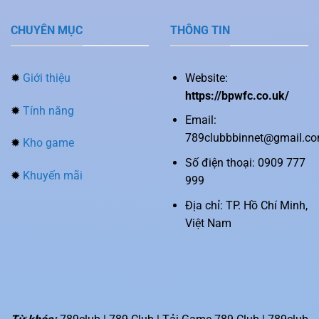
CHUYÊN MỤC
THÔNG TIN
✹
Giới thiệu
Website:
https://bpwfc.co.uk/
✹
Tính năng
Email:
789clubbbinnet@gmail.c
✹
Kho game
Số điện thoại: 0909 777
✹
Khuyến mãi
999
Địa chỉ: TP. Hồ Chí Minh,
Việt Nam