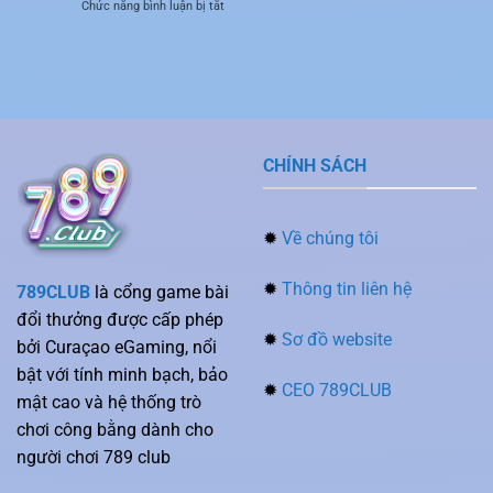
Chức năng bình luận bị tắt
ở
Giản
Trong
Tải
–
Vài
App
Chỉ
Phút
789CLUB
Vài
–
Bước
Hệ
Là
Thống
Tiền
Cá
Về
Cược
Ngay
CHÍNH SÁCH
Đỉnh
Cao,
An
Toàn
✹
Về chúng tôi
✹
Thông tin liên hệ
789CLUB
là cổng game bài
đổi thưởng được cấp phép
✹
Sơ đồ website
bởi Curaçao eGaming, nổi
bật với tính minh bạch, bảo
✹
CEO 789CLUB
mật cao và hệ thống trò
chơi công bằng dành cho
người chơi 789 club